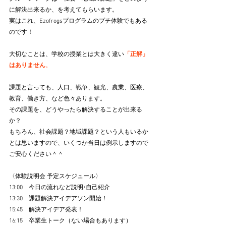
に解決出来るか、を考えてもらいます。
実はこれ、Ezofrogsプログラムのプチ体験でもある
のです！
大切なことは、学校の授業とは大きく違い
「正解」
はありません
。
課題と言っても、人口、戦争、観光、農業、医療、
教育、働き方、など色々あります。
その課題を、どうやったら解決することが出来る
か？
もちろん、社会課題？地域課題？という人もいるか
とは思いますので、いくつか当日は例示しますので
ご安心ください＾＾
〈体験説明会 予定スケジュール〉
13:00　今日の流れなど説明/自己紹介
13:30　課題解決アイデアソン開始！
15:45　解決アイデア発表！
16:15　卒業生トーク（ない場合もあります）