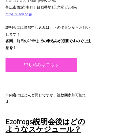
5/31(土)13:00-17:00 @帯広LAND
帯広市西2条南11丁目12番地1天光堂ビル1階
https://land.or.jp
説明会には参加申し込みは、下のボタンからお願い
します！
各回、前日の23:59までの申込みが必要ですのでご注
意を！
申し込みはこちら
※内容はほとんど同じですが、複数回参加可能で
す
。
Ezofrogs説明会後はどの
ようなスケジュール？