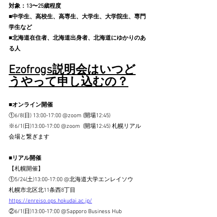
対象：13〜25歳程度
■中学生、高校生、高専生、大学生、大学院生、専門
学生など
■北海道在住者、北海道出身者、北海道にゆかりのあ
る人
Ezofrogs説明会はいつど
うやって申し込むの？
■オンライン開催
①6/8(日) 13:00-17:00 @zoom (開場12:45)
※6/1(日)13:00-17:00 @zoom  (開場12:45) 札幌リアル
会場と繋ぎます
■リアル開催
【札幌開催】
①5/24(土)13:00-17:00 @北海道大学エンレイソウ
札幌市北区北11条西8丁目
https://enreiso.ops.hokudai.ac.jp/
②6/1(日)13:00-17:00 @Sapporo Business Hub