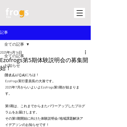
記事
全ての記事
2025年4月16日
全ての記事
Ezofrogs第5期体験説明会の募集開
お知らせ
始！
EzoLEAPDAY
皆さん、こんにちは！
Ezofrogs実行委員長の大湊です。
2025年7月からいよいよEzofrogs第5期が始まりま
す。
第5期は、これまでからまたパワーアップしたプログ
ラムをお届けします。
その第5期開始に向けた体験説明会/地域課題解決ア
イデアソンのお知らせです！