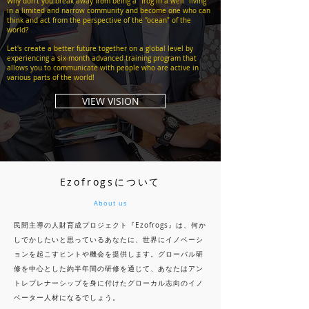
Why don't you break away from being a "frog in a well" living
in a limited and narrow community and become one who can
think and act from the perspective of the "ocean" of the
world?
Let's create a better future together on a global level by
experiencing a six-month advanced training program that
allows you to communicate with people who are active in
various parts of the world!
VIEW VISION
Ezofrogsについて
About us
民間主導の人財育成プロジェクト『Ezofrogs』は、何か
しでかしたいと思っているあなたに、世界にイノベーシ
ョンを起こすヒントや機会を提供します。グローバル研
修を中心とした約半年間の研修を通じて、あなたはアン
トレプレナーシップを身に付けたグローカル志向のイノ
ベーター人材になるでしょう。