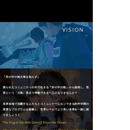
VISION
『井の中の蛙大海を知らず』
限られたコミュニティの中で生きる『井の中の蛙』から脱却し、世
界という「大海」視点で考動できる一人になりませんか？
世界各地で活躍する人たちとコミュニケーションできる約半年間の
高度なプログラムを経験し、世界レベルでより良い未来を一緒に創
りましょう！
The Frog in the Well Doesn't Know the Ocean