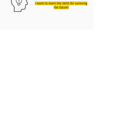
I want to learn the skills for surviving
the future!
テクノロジーの可能性を知り、
イノベーションを起こしたい！
I want to learn about the possibilities
of technology and innovate!
ABOUT US