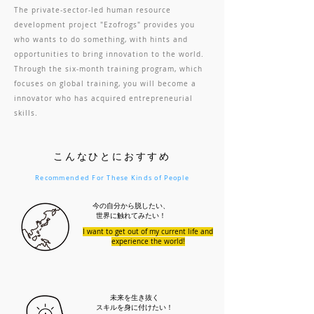
The private-sector-led human resource
development project "Ezofrogs" provides you
who wants to do something, with hints and
opportunities to bring innovation to the world.
Through the six-month training program, which
focuses on global training, you will become a
innovator who has acquired entrepreneurial
skills.
こんなひとにおすすめ
Recommended For These Kinds of People
今の自分から脱したい、
世界に触れてみたい！
I want to get out of my current life and
experience the world!
未来を生き抜く
スキルを身に付けたい！