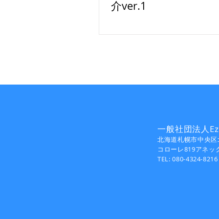
介ver.1
一般社団法人Ezo
北海道札幌市中央区北
​コローレ819アネッ
TEL: 080-4324-8216