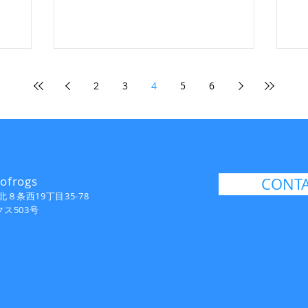
2
3
4
5
6
frogs
CONT
８条西19丁目35-78
クス503号