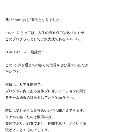
残りEzofrogsも2週間となりました。
frogs生にとっては、人生の通過点ではありますが、
このプログラムとしては集大成であるLEAPDAY。
LEAP DAY　＝　飛躍の日　
この6ヶ月を通じての彼らの成長をぜひ見ていただき
たいです。
本日は、リアル開催で、
プログラム内にある全体プレゼンテーションに関す
るチーム発表の計画をしていたfrogs生たち。
時には楽しそうな青春めいた声も聞こえてきます。
リアルで会ったのは数回のみ。
友達であり、戦友であり、仲間であり、どういう表
現がピンとくるのでしょう。