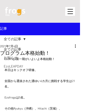
記事
全ての記事
2021年7月4日
全ての記事
プログラム本格始動！
お知らせ
Ezofrogs第一期がいよいよ本格始動！
EzoLEAPDAY
本日はキックオフ研修。
全国から選抜された濃ゆい6カ月に挑戦する学生は21
名。
Ezofrogsは5名。
その他Ryukyu（沖縄）、Hitachi（茨城）、